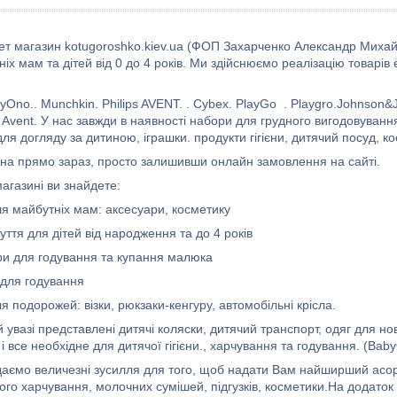
ет магазин kotugoroshko.kiev.ua (ФОП Захарченко Александр Миха
іх мам та дітей від 0 до 4 років. Ми здійснюємо реалізацію товарів є
yOno.. Munchkin. Philips AVENT. . Cybex. PlayGo . Playgro.Johnson&J
. Avent. У нас завжди в наявності набори для грудного вигодовування
ля догляду за дитиною, іграшки. продукти гігієни, дитячий посуд, к
на прямо зараз, просто залишивши онлайн замовлення на сайті.
агазині ви знайдете:
ля майбутніх мам: аксесуари, косметику
зуття для дітей від народження та до 4 років
 для годування та купання малюка
ля годування
я подорожей: візки, рюкзаки-кенгуру, автомобільні крісла.
 увазі представлені дитячі коляски, дитячий транспорт, одяг для нов
 і все необхідне для дитячої гігієни., харчування та годування. (Ba
аємо величезні зусилля для того, щоб надати Вам найширший асорт
чого харчування, молочних сумішей, підгузків, косметики.На додато