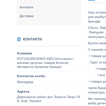
Контакти
Наш інтерн
Доставка
для майбутн
брендів:
Chicco. Bab
.Dwinguler 
аксесуари д
КОНТАКТИ
Купити мож
У нашому м
• товари д
KOTUGOROSHKO.KIEV.UA інтернет -
· Одяг та в
магазин дитячих товарів Коляски
Автокрісла Кроватки Іграшки
· • товари
· • все д
• товари дл
Менеджер
також Вашій
література,
Дарницький район вул. Бориса Гмирі 14
Ми приклад
Б, Київ, Україна
вибір дитя