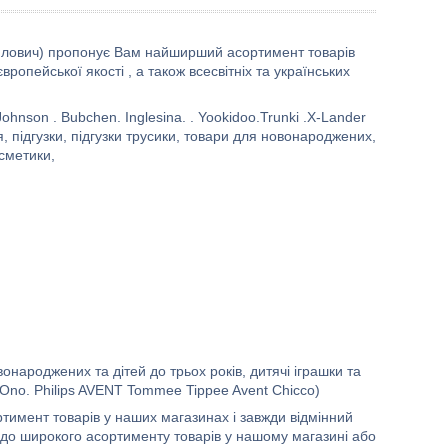
йлович) пропонує Вам найширший асортимент товарів
вропейської якості , а також всесвітніх та українських
ohnson . Bubchen. Inglesina. . Yookidoo.Trunki .X-Lander
, підгузки, підгузки трусики, товари для новонароджених,
осметики,
онароджених та дітей до трьох років, дитячі іграшки та
byOno. Philips AVENT Tommee Tippee Avent Chicco)
имент товарів у наших магазинах і завжди відмінний
к до широкого асортименту товарів у нашому магазині або