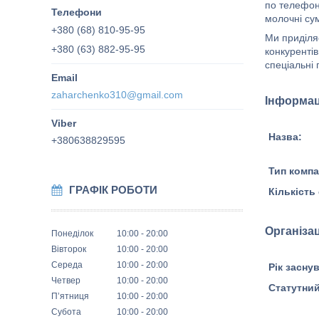
по телефону
молочні сум
+380 (68) 810-95-95
Ми приділя
+380 (63) 882-95-95
конкуренті
спеціальні 
zaharchenko310@gmail.com
Інформац
Назва:
+380638829595
Тип компан
ГРАФІК РОБОТИ
Кількість
Організа
Понеділок
10:00
20:00
Вівторок
10:00
20:00
Середа
10:00
20:00
Рік засну
Четвер
10:00
20:00
Статутни
Пʼятниця
10:00
20:00
Субота
10:00
20:00