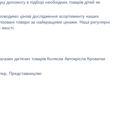
у допомогу в підборі необхідних товарів дітей як
проводимо цінові дослідження асортименту наших
лізовані товари за найкращими цінами. Наші регулярні
 якості.
азин дитячих товарів Коляски Автокрісла Кроватки
елер, Представництво