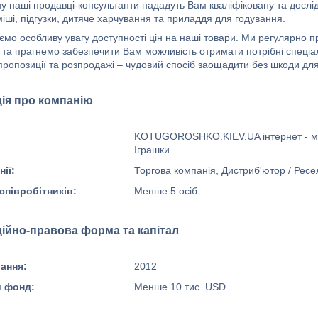
 наші продавці-консультанти нададуть Вам кваліфіковану та дослідн
іші, підгузки, дитяче харчування та приладдя для годування.
ємо особливу увагу доступності цін на наші товари. Ми регулярно 
в та прагнемо забезпечити Вам можливість отримати потрібні спеціа
пропозиції та розпродажі – чудовий спосіб заощадити без шкоди для
ія про компанію
KOTUGOROSHKO.KIEV.UA інтернет - маг
Іграшки
ії:
Торгова компанія, Дистриб'ютор / Рес
 співробітників:
Менше 5 осіб
ційно-правова форма та капітал
вання:
2012
й фонд:
Менше 10 тис. USD