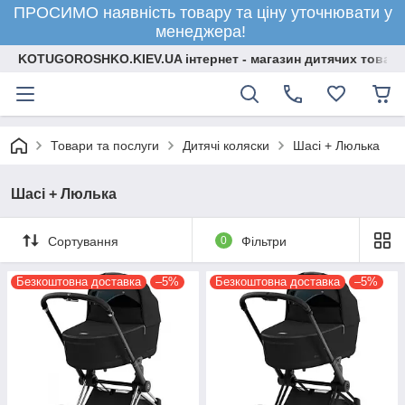
ПРОСИМО наявність товару та ціну уточнювати у
менеджера!
KOTUGOROSHKO.KIEV.UA інтернет - магазин дитячих товарі
Товари та послуги
Дитячі коляски
Шасі + Люлька
Шасі + Люлька
Сортування
0
Фільтри
Безкоштовна доставка
–5%
Безкоштовна доставка
–5%