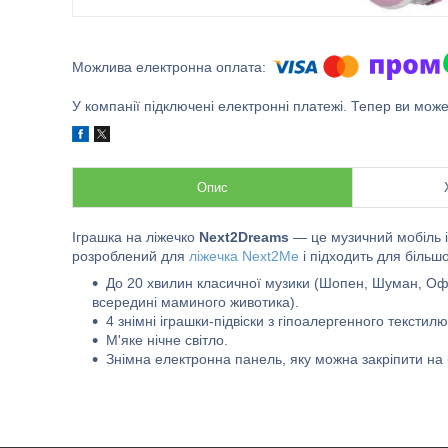
У компанії підключені електронні платежі. Тепер ви мож
Опис
Іграшка на ліжечко
Next2Dreams
— це музичний мобіль і
розроблений для
ліжечка Next2Me
і підходить для більш
До 20 хвилин класичної музики (Шопен, Шуман, Оффе
всередині маминого животика).
4 знімні іграшки-підвіски з гіпоалергенного текстилю
М'яке нічне світло.
Знімна електронна панель, яку можна закріпити на 