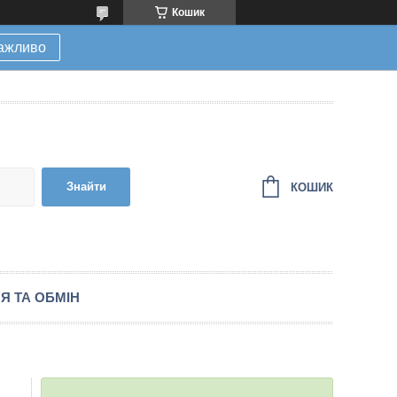
Кошик
ажливо
Знайти
КОШИК
Я ТА ОБМІН