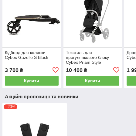
Кідборд для коляски
Текстиль для
Дощо
Cybex Gazelle S Black
прогулянкового блоку
Cybe
Cybex Priam Style
Collection 5.0 Sepia Black
3 700
10 400
1 9
₴
₴
Купити
Купити
Акційні пропозиції та новинки
–20%