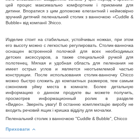
цей процес максимально комфортним і приємним для
дитини. Впоратися з цим допоможе елегантний і неймовірно
зручний дитячий пеленальний столик з ванночкою «
Cuddle
&
Bubble
» від компанії
З
hicco
.
Изделие стоит на стабильных, устойчивых ножках, при этом
его высоту можно с легкостью регулировать. Столик-ванночка
оснащен встроенной полочкой для всех необходимых
детских аксессуаров, а также специальной ручкой для
полотенец. Мягкая и удобная область для пеленания не
имеет острых углов и является неотъемлемой частью
конструкции. После использования столик-ванночку
Chicco
можно быстро сложить до компактных размеров, тем самым
сэкономив уйму места в комнате. Более детальную
информацию о данном продукте вы можете получить,
просмотрев информационный ролик в разделе
«Видео».
Зверніть увагу! В останню комплектацію виробу не
входить речовий ящик і кришка відділу для мочалки.
Пеленальний столик з ванночкою "Cuddle & Bubble", Chicco
Приховати