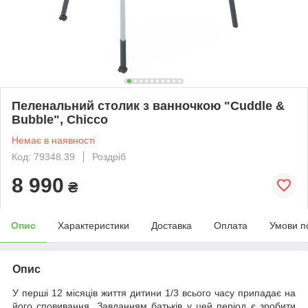
Пеленальний столик з ванночкою "Cuddle &
Bubble", Chicco
Немає в наявності
Код: 79348.39
Роздріб
8 990
₴
Опис
Характеристики
Доставка
Оплата
Умови п
Опис
У перші 12 місяців життя дитини 1/3 всього часу припадає на
його сповивання. Завданням батьків у цей період є зробити