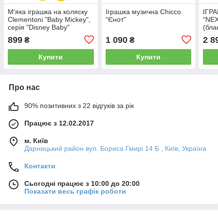
М'яка іграшка на коляску
Іграшка музична Chicco
ІГР
Clementoni "Baby Mickey",
"Єнот"
"NE
серія "Disney Baby"
(бла
899
1 090
2 8
₴
₴
Купити
Купити
Про нас
90% позитивних з 22 відгуків за рік
Працює з 12.02.2017
м. Київ
Дарницький район вул. Бориса Гмирі 14 Б , Київ, Україна
Контакти
Сьогодні працює з 10:00 до 20:00
Показати весь графік роботи