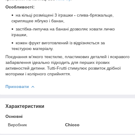
Особливості:
на кільці розміщені 3 іграшки
-
слива-брязкальце,
скрипящее яблуко і банан,
застібка-липучка на банані дозволяє ховати личко
іграшки,
кожен фрукт виготовлений із відрізняється за
текстурою матеріалу.
Поєднання м'якого текстилю, пластикових деталей і яскравого
забарвлення ідеально підходить для перших ігрових
активностей дитини. Tutti-Frutti стимулює розвиток дрібної
моторики і колірного сприйняття.
Приховати
Характеристики
Основні
Виробник
Chicco