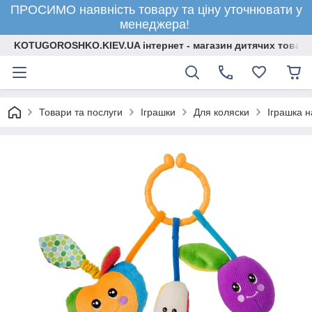
ПРОСИМО наявність товару та ціну уточнювати у
менеджера!
KOTUGOROSHKO.KIEV.UA інтернет - магазин дитячих товарі
Товари та послуги
Іграшки
Для коляски
Іграшка на