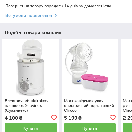
Повернення товару впродовж 14 днів за домовленістю
Всі умови повернення
Подібні товари компанії
Електричний підігрівач
Молоковідсмоктувач
Моло
пляшечок Suavinex
електричний портативний
ручн
(Суавинекс)
Chicco
Chic
4 100
5 190
2 2
₴
₴
Купити
Купити