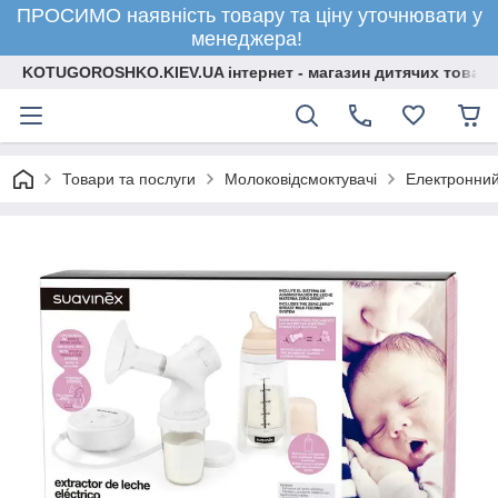
ПРОСИМО наявність товару та ціну уточнювати у
менеджера!
KOTUGOROSHKO.KIEV.UA інтернет - магазин дитячих товарі
Товари та послуги
Молоковідсмоктувачі
Електронний