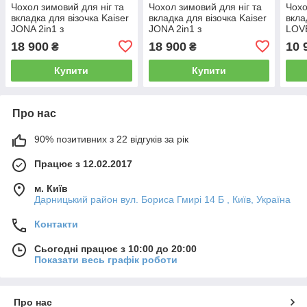
Чохол зимовий для ніг та
Чохол зимовий для ніг та
Чохо
вкладка для візочка Kaiser
вкладка для візочка Kaiser
вкла
JONA 2in1 з
JONA 2in1 з
LOVE
регулюванням розміру,
регулюванням розміру,
чор
18 900
18 900
10 
₴
₴
темно-синій
синій
Купити
Купити
Про нас
90% позитивних з 22 відгуків за рік
Працює з 12.02.2017
м. Київ
Дарницький район вул. Бориса Гмирі 14 Б , Київ, Україна
Контакти
Сьогодні працює з 10:00 до 20:00
Показати весь графік роботи
Про нас