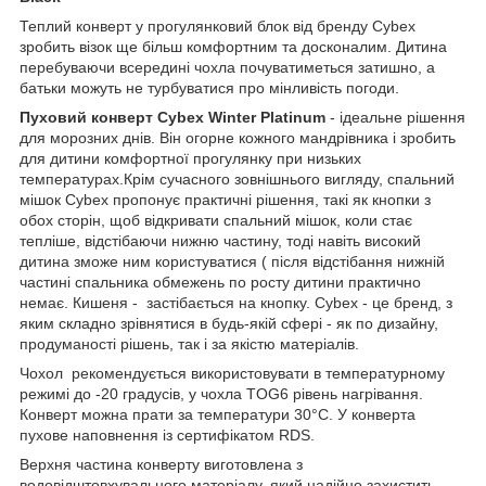
Теплий конверт у прогулянковий блок від бренду Cybex
зробить візок ще більш комфортним та досконалим. Дитина
перебуваючи всередині чохла почуватиметься затишно, а
батьки можуть не турбуватися про мінливість погоди.
Пуховий конверт Cybex Winter Platinum
- ідеальне рішення
для морозних днів. Він огорне кожного мандрівника і зробить
для дитини комфортної прогулянку при низьких
температурах.Крім сучасного зовнішнього вигляду, спальний
мішок Cybex пропонує практичні рішення, такі як кнопки з
обох сторін, щоб відкривати спальний мішок, коли стає
тепліше, відстібаючи нижню частину, тоді навіть високий
дитина зможе ним користуватися ( після відстібання нижній
частині спальника обмежень по росту дитини практично
немає. Кишеня - застібається на кнопку. Cybex - це бренд, з
яким складно зрівнятися в будь-якій сфері - як по дизайну,
продуманості рішень, так і за якістю матеріалів.
Чохол рекомендується використовувати в температурному
режимі до -20 градусів, у чохла TOG6 рівень нагрівання.
Конверт можна прати за температури 30°С. У конверта
пухове наповнення із сертифікатом RDS.
Верхня частина конверту виготовлена з
водовідштовхувального матеріалу, який надійно захистить