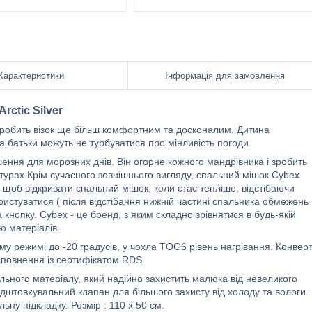
Характеристики
Інформація для замовлення
rctic Silver
зробить візок ще більш комфортним та досконалим. Дитина
 батьки можуть не турбуватися про мінливість погоди.
шення для морозних днів. Він огорне кожного мандрівника і зробить
урах.Крім сучасного зовнішнього вигляду, спальний мішок Cybex
, щоб відкривати спальний мішок, коли стає тепліше, відстібаючи
ристуватися ( після відстібання нижній частині спальника обмежень
кнопку. Cybex - це бренд, з яким складно зрівнятися в будь-якій
тю матеріалів.
 режимі до -20 градусів, у чохла TOG6 рівень нагрівання. Конвер
аповнення із сертифікатом RDS.
льного матеріалу, який надійно захистить малюка від невеликого
ідштовхувальний клапан для більшого захисту від холоду та вологи.
ьну підкладку. Розмір : 110 х 50 см.