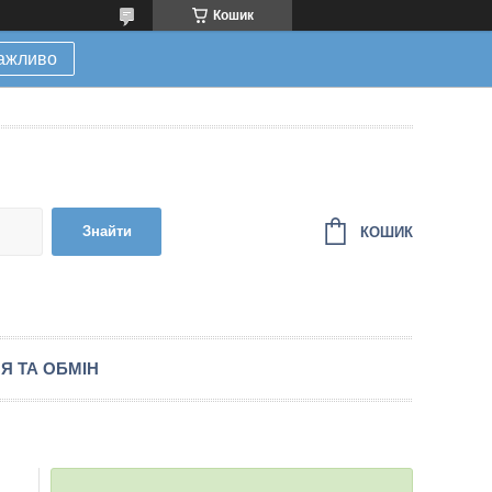
Кошик
ажливо
Знайти
КОШИК
Я ТА ОБМІН