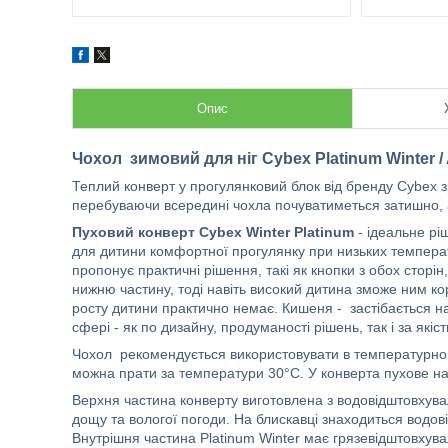
Опис
Чохол зимовий для ніг Cybex Platinum Winter / A
Теплий конверт у прогулянковий блок від бренду Cybex 
перебуваючи всередині чохла почуватиметься затишно, а
Пуховий конверт Cybex Winter Platinum
- ідеальне рі
для дитини комфортної прогулянку при низьких температ
пропонує практичні рішення, такі як кнопки з обох сторін
нижню частину, тоді навіть високий дитина зможе ним ко
росту дитини практично немає. Кишеня - застібається на 
сфері - як по дизайну, продуманості рішень, так і за якіс
Чохол рекомендується використовувати в температурному
можна прати за температури 30°С. У конверта пухове н
Верхня частина конверту виготовлена з водовідштовхува
дощу та вологої погоди. На блискавці знаходиться водов
Внутрішня частина Platinum Winter має грязевідштовхувал