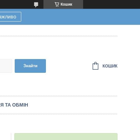
Кошик
ажливо
Знайти
КОШИК
Я ТА ОБМІН