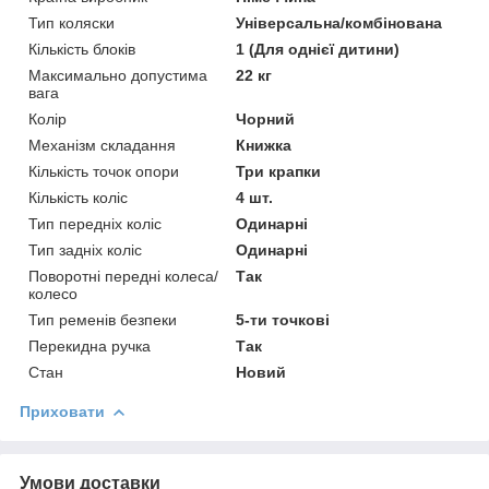
Тип коляски
Універсальна/комбінована
Кількість блоків
1 (Для однієї дитини)
Максимально допустима
22 кг
вага
Колір
Чорний
Механізм складання
Книжка
Кількість точок опори
Три крапки
Кількість коліс
4 шт.
Тип передніх коліс
Одинарні
Тип задніх коліс
Одинарні
Поворотні передні колеса/
Так
колесо
Тип ременів безпеки
5-ти точкові
Перекидна ручка
Так
Стан
Новий
Приховати
Умови доставки