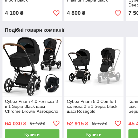
Moon Black
Platinum Sepia Black
Cybe
Deep
4 100
4 800
7 5
₴
₴
Подібні товари компанії
Cybex Priam 4.0 коляска 3
Cybex Priam 5.0 Comfort
Коля
в 1 Sepia Black шасі
коляска 2 в 1 Sepia Black
шасі
Chrome Brown/ Автокрісло
шасі Rosegold
Sepi
Cloud T i-Size Sepia Black
64 030
52 915
45 
₴
₴
67 400 ₴
55 700 ₴
Купити
Купити