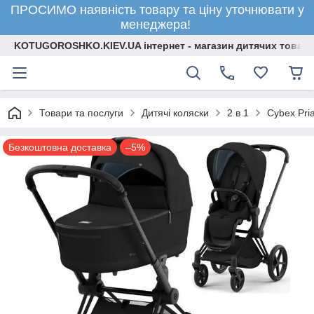
ПРОСИМО наявність товару та ціну уточнювати у
менеджера!
KOTUGOROSHKO.KIEV.UA інтернет - магазин дитячих товарі
Товари та послуги
Дитячі коляски
2 в 1
Cybex Pria
Безкоштовна доставка
–5%