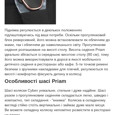
Підніжка регулюється в декількох положеннях
підлаштовуючись під ваші потреби. Оскільки прогулянковий
блок реверсивний, його можна встановлювати як обличчям до
мами, так і обличчям до навколишнього світу. Прогулянкове
сидіння розташоване на висоті столу. Висота сидіння Priam
ідеально збігається із середньою висотою столу (80 см), тому
його можна використовувати в дорозі в якості мобільного
дитячого сидіння в ресторанах або кафе. 5-ти точкові ремені
безпеки з зручними накладками для плечей, регулюються по
висоті і комфортно фіксують дитину в колясці.
Особливості шасі Priam
Шасі коляски Cybex унікальне, стильне і дуже надійне. Шасі
разом з прогулянковим сидінням складається легко, швидко і
компактно, тип складання - "книжка". Коляска в складеному
вигляді стійко стоїть вертикально і займає дуже мало місця.
Ви можете складену коляску непомітно розмістити в ресторані
чи вдома.