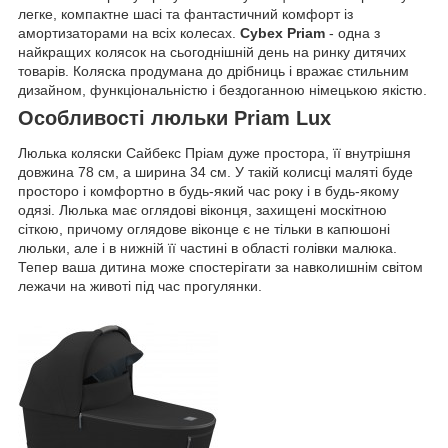
легке, компактне шасі та фантастичний комфорт із
амортизаторами на всіх колесах.
Cybex Priam
- одна з
найкращих колясок на сьогоднішній день на ринку дитячих
товарів. Коляска продумана до дрібниць і вражає стильним
дизайном, функціональністю і бездоганною німецькою якістю.
Особливості люльки Priam Lux
Люлька коляски Сайбекс Пріам дуже простора, її внутрішня
довжина 78 см, а ширина 34 см. У такій колисці маляті буде
просторо і комфортно в будь-який час року і в будь-якому
одязі. Люлька має оглядові віконця, захищені москітною
сіткою, причому оглядове віконце є не тільки в капюшоні
люльки, але і в нижній її частині в області голівки малюка.
Тепер ваша дитина може спостерігати за навколишнім світом
лежачи на животі під час прогулянки.