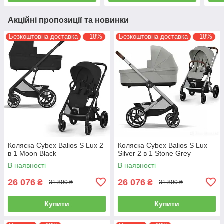
Акційні пропозиції та новинки
Безкоштовна доставка
–18%
Безкоштовна доставка
–18%
Коляска Cybex Balios S Lux 2
Коляска Cybex Balios S Lux
в 1 Moon Black
Silver 2 в 1 Stone Grey
В наявності
В наявності
26 076
26 076
₴
₴
31 800 ₴
31 800 ₴
Купити
Купити