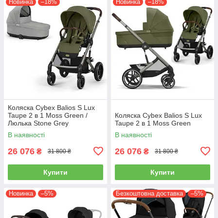
Новинка
–18%
Новинка
–18%
Коляска Cybex Balios S Lux
Taupe 2 в 1 Moss Green /
Коляска Cybex Balios S Lux
Люлька Stone Grey
Taupe 2 в 1 Moss Green
В наявності
В наявності
26 076
26 076
₴
₴
31 800 ₴
31 800 ₴
Купити
Купити
Новинка
–5%
Безкоштовна доставка
–5%