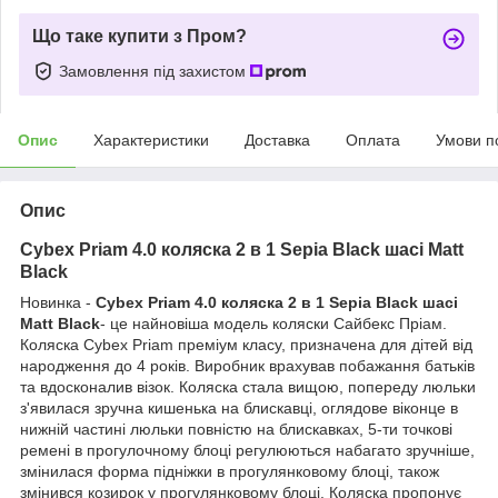
Що таке купити з Пром?
Замовлення під захистом
Опис
Характеристики
Доставка
Оплата
Умови п
Опис
Cybex Priam 4.0 коляска 2 в 1 Sepia Black шасі Matt
Black
Новинка -
Cybex Priam 4.0 коляска 2 в 1 Sepia Black шасі
Matt Black
- це найновіша модель коляски Сайбекс Пріам.
Коляска Cybex Priam преміум класу, призначена для дітей від
народження до 4 років. Виробник врахував побажання батьків
та вдосконалив візок. Коляска стала вищою, попереду люльки
з'явилася зручна кишенька на блискавці, оглядове віконце в
нижній частині люльки повністю на блискавках, 5-ти точкові
ремені в прогулочному блоці регулюються набагато зручніше,
змінилася форма підніжки в прогулянковому блоці, також
змінився козирок у прогулянковому блоці. Коляска пропонує