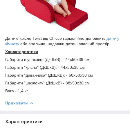
Дитяче крісло Twist від Chicco гармонійно доповнить
дитячу
кімнату
або вітальню, надавши дитині власний простір.
Характеристики
Габарити в упаковці (ДхШхВ): - 44х50х38 см
Габарити "крісла" (ДхШхВ): - 44х50х38 см
Габарити "диванчика" (ДхШхВ): - 68х50х38 см
Габарити "шезлонгу" (ДхШхВ) - 88х50х30 см
Вага - 1,4 кг
Приховати
Характеристики