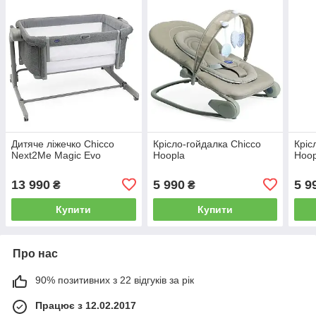
Дитяче ліжечко Chicco
Крісло-гойдалка Chicco
Кріс
Next2Me Magic Evo
Hoopla
Hoop
13 990
5 990
5 9
₴
₴
Купити
Купити
Про нас
90% позитивних з 22 відгуків за рік
Працює з 12.02.2017