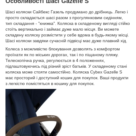
Особливості шасі Gazelle S
Шасі коляски Сайбекс Газель продумано до дрібниць. Легко і
просто складається шасі разом з прогулянковим сидінням,
тип складання - "книжка". Коляска в складеному вигляді стійко
стоїть вертикально і займає дуже мало місця. Ви можете
складену коляску розмістити у себе вдома в будь-якому місці.
Шасі коляски завдяки сучасній підвісці має дуже плавний хід.
Колеса з можливістю блокування дозволять з комфортом
проїхати як по міських дорогах, так і по піщаному пляжу.
Телескопічна ручка, регулюється в 4 положеннях,
підлаштовуючись під різний зріст батьків. У складеному стані
коляска може стояти самостійно. Коляска Cybex Gazelle S
має просторий і доступний кошик для покупок. Ваші продукти
з легкістю помістяться в кошику для покупок.