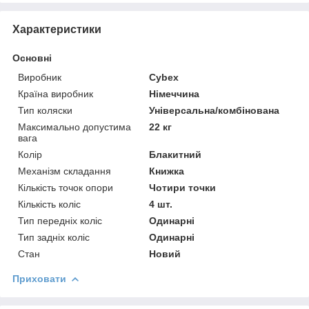
Характеристики
Основні
Виробник
Cybex
Країна виробник
Німеччина
Тип коляски
Універсальна/комбінована
Максимально допустима
22 кг
вага
Колір
Блакитний
Механізм складання
Книжка
Кількість точок опори
Чотири точки
Кількість коліс
4 шт.
Тип передніх коліс
Одинарні
Тип задніх коліс
Одинарні
Стан
Новий
Приховати