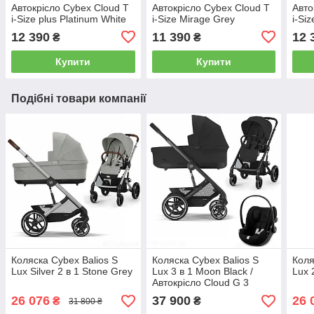
Автокрісло Cybex Cloud T
Автокрісло Cybex Cloud T
Авто
i-Size plus Platinum White
i-Size Mirage Grey
i-Si
12 390
11 390
12 
₴
₴
Купити
Купити
Подібні товари компанії
Коляска Cybex Balios S
Коляска Cybex Balios S
Коля
Lux Silver 2 в 1 Stone Grey
Lux 3 в 1 Moon Black /
Lux 
Автокрісло Cloud G 3
26 076
37 900
26 
₴
₴
31 800 ₴