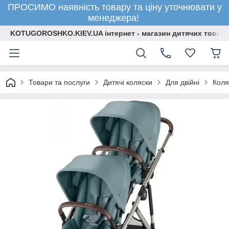
ПРОСИМО наявність товару та ціну уточнювати у
менеджера!
KOTUGOROSHKO.KIEV.UA інтернет - магазин дитячих товарі
Товари та послуги
Дитячі коляски
Для двійні
Коля