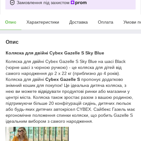
Замовлення під захистом
Опис
Характеристики
Доставка
Оплата
Умови п
Опис
Коляска для двійні Cybex Gazelle S Sky Blue
Коляска для двійні Cybex Gazelle S Sky Blue на шасі Black
(чорне шасі з чорною ручкою) - це коляска для дітей від
самого народження до 2 x 22 кг (приблизно до 4 років).
Коляска для двійні
Cybex Gazelle S
пропонує додатково
знімний кошик для покупок! Це ідеальна дитяча коляска, з
нею ви можете відвідувати продуктові ринки або магазини у
центрі міста. Коляска також зростає разом з вашою родиною,
підтримуючи більше 20 конфігурацій сидінь, дитячих люльок
або будь-яких дитячих автокрісел CYBEX. Сайбекс Газель має
ергономічне положення спинки коляски, що робить Gazelle S
ідеальним вибором з самого народження.