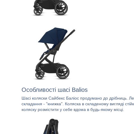
Особливості шасі Balios
Шасі коляски Сайбекс Баліос продумано до дрібниць. Лег
складання - "книжка". Коляска в складеному вигляді стій
коляску розмістити у себе вдома в будь-якому місці.