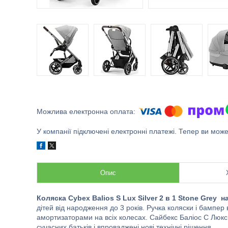
У компанії підключені електронні платежі. Тепер ви мож
Опис
Коляска Cybex Balios S Lux Silver 2 в 1 Stone Grey на
дітей від народження до 3 років. Ручка коляски і бампер 
амортизаторами на всіх колесах. Сайбекс Баліос С Люкс 
сучасних батьків і впроваджені нові технічні рішення.