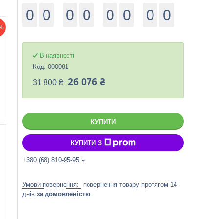
0
0
0
0
0
0
0
0
%
В наявності
Код:
000081
26 076 ₴
31 800 ₴
КУПИТИ
КУПИТИ З
+380 (68) 810-95-95
повернення товару протягом 14
днів
за домовленістю