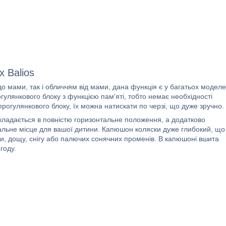
 Balios
 мами, так і обличчям від мами, дана функція є у багатьох модел
гулянкового блоку з функцією пам'яті, тобто немає необхідності
прогулянкового блоку, їх можна натискати по черзі, що дуже зручно.
зкладається в повністю горизонтальне положення, а додатково
альне місце для вашої дитини. Капюшон коляски дуже глибокий, що
ди, дощу, снігу або палючих сонячних променів. В капюшоні вшита
году.