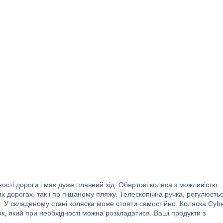
вності дороги і має дуже плавний хід. Обертові колеса з можливістю
х дорогах, так і по піщаному пляжу. Телескопічна ручка, регулюєть
в. У складеному стані коляска може стояти самостійно. Коляска Cyb
ок, який при необхідності можна розкладатися. Ваші продукти з