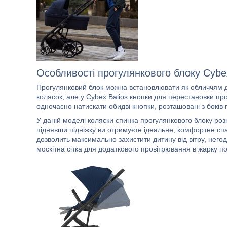
Особливості прогулянкового блоку Cybex
Прогулянковий блок можна встановлювати як обличчям до
колясок, але у Cybex Balios кнопки для перестановки про
одночасно натискати обидві кнопки, розташовані з боків 
У даній моделі коляски спинка прогулянкового блоку ро
піднявши підніжку ви отримуєте ідеальне, комфортне сп
дозволить максимально захистити дитину від вітру, него
москітна сітка для додаткового провітрювання в жарку по