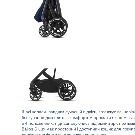
Шасі коляски завдяки сучасній підвісці згладжує всі нері
блокування дозволять з комфортом проїхати як по міськи
в 4 положеннях, підлаштовуючись під різний зріст батькі
Balios S Lux має просторий і доступний кошик для покуп
легкістю помістяться в кошику для покупок.