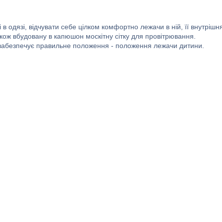
в одязі, відчувати себе цілком комфортно лежачи в ній, її внутрішн
кож вбудовану в капюшон москітну сітку для провітрювання.
 забезпечує правильне положення - положення лежачи дитини.