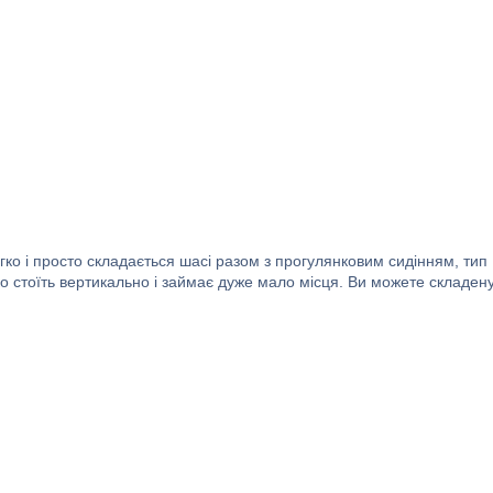
ко і просто складається шасі разом з прогулянковим сидінням, тип
ко стоїть вертикально і займає дуже мало місця. Ви можете складен