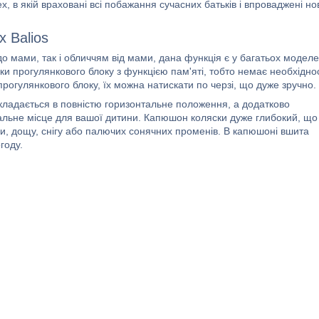
, в якій враховані всі побажання сучасних батьків і впроваджені но
 Balios
 мами, так і обличчям від мами, дана функція є у багатьох модел
ки прогулянкового блоку з функцією пам'яті, тобто немає необхіднос
прогулянкового блоку, їх можна натискати по черзі, що дуже зручно.
зкладається в повністю горизонтальне положення, а додатково
альне місце для вашої дитини. Капюшон коляски дуже глибокий, що
ди, дощу, снігу або палючих сонячних променів. В капюшоні вшита
году.