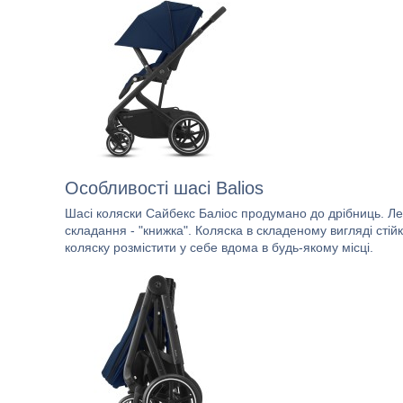
Особливості шасі Balios
Шасі коляски Сайбекс Баліос продумано до дрібниць. Лег
складання - "книжка". Коляска в складеному вигляді стій
коляску розмістити у себе вдома в будь-якому місці.