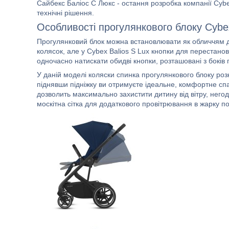
Сайбекс Баліос С Люкс - остання розробка компанії Cybex
технічні рішення.
Особливості прогулянкового блоку Cybex
Прогулянковий блок можна встановлювати як обличчям до
колясок, але у Cybex Balios S Lux кнопки для перестанов
одночасно натискати обидві кнопки, розташовані з боків 
У даній моделі коляски спинка прогулянкового блоку ро
піднявши підніжку ви отримуєте ідеальне, комфортне сп
дозволить максимально захистити дитину від вітру, него
москітна сітка для додаткового провітрювання в жарку по