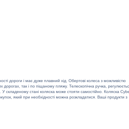
вності дороги і має дуже плавний хід. Обертові колеса з можливістю
х дорогах, так і по піщаному пляжу. Телескопічна ручка, регулюєть
в. У складеному стані коляска може стояти самостійно. Коляска Cyb
окупок, який при необхідності можна розкладатися. Ваші продукти з