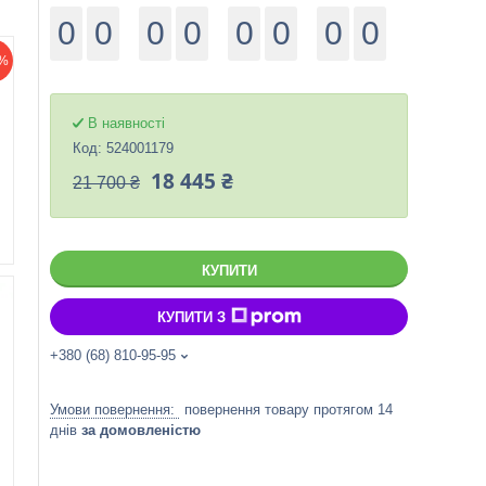
0
0
0
0
0
0
0
0
%
В наявності
Код:
524001179
18 445 ₴
21 700 ₴
КУПИТИ
КУПИТИ З
+380 (68) 810-95-95
повернення товару протягом 14
днів
за домовленістю