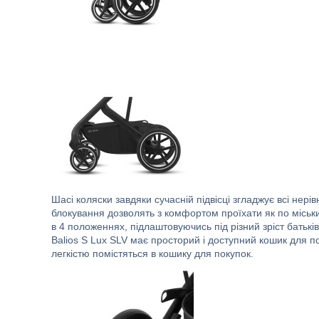
Шасі коляски завдяки сучасній підвісці згладжує всі нері
блокування дозволять з комфортом проїхати як по міськи
в 4 положеннях, підлаштовуючись під різний зріст батькі
Balios S Lux SLV має просторий і доступний кошик для п
легкістю помістяться в кошику для покупок.