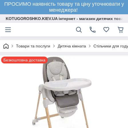
ПРОСИМО наявність товару та ціну уточнювати у
менеджера!
KOTUGOROSHKO.KIEV.UA інтернет - магазин дитячих товарі
Товари та послуги
Дитяча кімната
Стільчики для год
Безкоштовна доставка