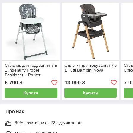
Стільчик для годування 7 в
Стільчик для годування 7 в
Стіл
1 Ingenuity Proper
1 Tutti Bambini Nova
Chic
Positioner – Parker
6 790
13 990
7 9
₴
₴
Купити
Купити
Про нас
90% позитивних з 22 відгуків за рік