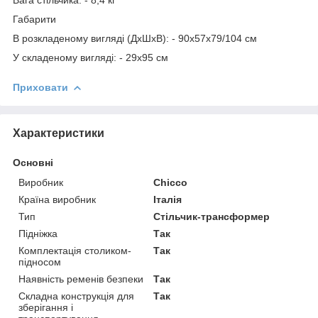
Вага стільчика: - 8,4 кг
Габарити
В розкладеному вигляді (ДхШхВ): - 90х57х79/104 см
У складеному вигляді: - 29х95 см
Приховати
Характеристики
Основні
Виробник
Chicco
Країна виробник
Італія
Тип
Стільчик-трансформер
Підніжка
Так
Комплектація столиком-
Так
підносом
Наявність ременів безпеки
Так
Складна конструкція для
Так
зберігання і