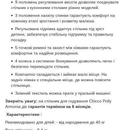
9 положень регулювання висоти дозволяє поєднувати
стільчик з кухонними столами різних моделей.
3 положення нахилу спинки гарантують комфорт на
кожному етапі зростання і розвитку малюка.
Регульована підніжка адаптує стільчик під зріст
дитини, забезпечує стабільну підтримку та правильну
посадку.
5-точкові ремені та захист між ніжками гарантують
комфортне та надійне розміщення.
4 колеса з системою блокування дозволяють легко і
безпечно переміщати стільчик.
Компактно складається і займає мало місця. На
задніх ніжках є спеціальне місце, де можна повісити
стільницю.
Знімний текстиль можна прати у пральній машині.
Зверніть увагу:
на стільчик для годування Chicco Polly
Armonia діє
гарантія терміном на 6 місяців
.
Характеристики :
Рекомендовано для дітей: - від народження до 40 кг