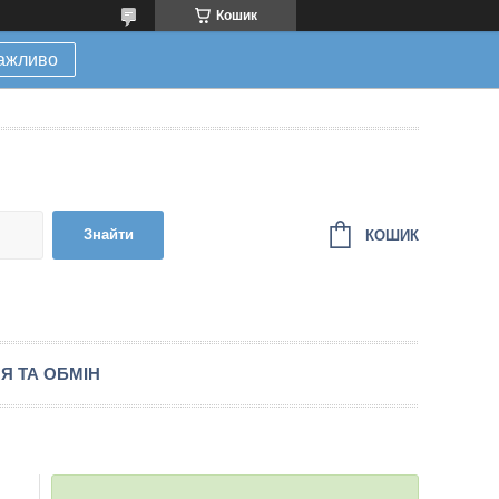
Кошик
ажливо
Знайти
КОШИК
Я ТА ОБМІН