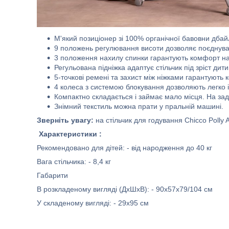
М'який позиціонер зі 100% органічної бавовни дбай
9 положень регулювання висоти дозволяє поєднуват
3 положення нахилу спинки гарантують комфорт на 
Регульована підніжка адаптує стільчик під зріст дит
5-точкові ремені та захист між ніжками гарантують
4 колеса з системою блокування дозволяють легко і
Компактно складається і займає мало місця. На задн
Знімний текстиль можна прати у пральній машині.
Зверніть увагу:
на стільчик для годування Chicco Polly 
Характеристики :
Рекомендовано для дітей: - від народження до 40 кг
Вага стільчика: - 8,4 кг
Габарити
В розкладеному вигляді (ДхШхВ): - 90х57х79/104 см
У складеному вигляді: - 29х95 см