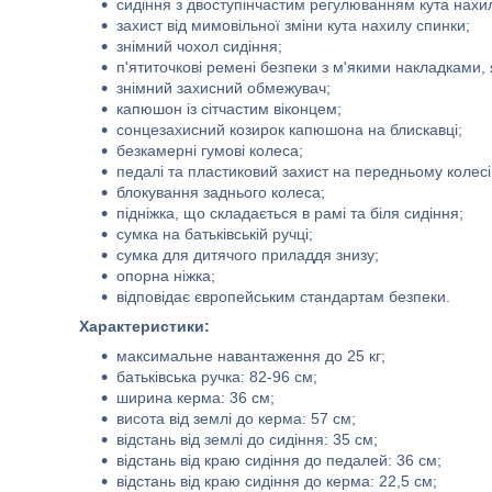
сидіння з двоступінчастим регулюванням кута нахи
захист від мимовільної зміни кута нахилу спинки;
знімний чохол сидіння;
п'ятиточкові ремені безпеки з м'якими накладками, 
знімний захисний обмежувач;
капюшон із сітчастим віконцем;
сонцезахисний козирок капюшона на блискавці;
безкамерні гумові колеса;
педалі та пластиковий захист на передньому колесі
блокування заднього колеса;
підніжка, що складається в рамі та біля сидіння;
сумка на батьківській ручці;
сумка для дитячого приладдя знизу;
опорна ніжка;
відповідає європейським стандартам безпеки.
Характеристики:
максимальне навантаження до 25 кг;
батьківська ручка: 82-96 см;
ширина керма: 36 см;
висота від землі до керма: 57 см;
відстань від землі до сидіння: 35 см;
відстань від краю сидіння до педалей: 36 см;
відстань від краю сидіння до керма: 22,5 см;