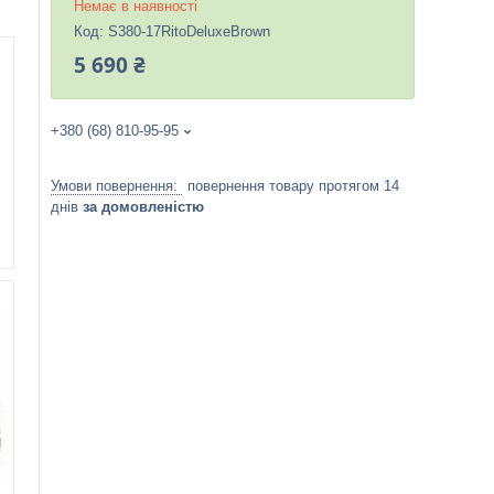
Немає в наявності
Код:
S380-17RitoDeluxeBrown
5 690 ₴
+380 (68) 810-95-95
повернення товару протягом 14
днів
за домовленістю