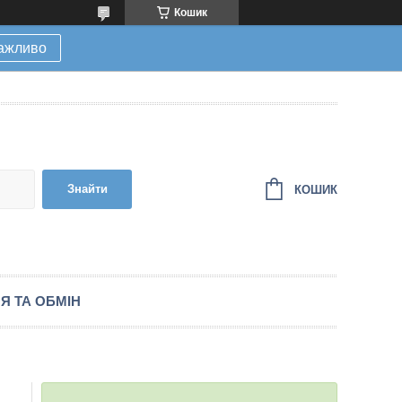
Кошик
ажливо
Знайти
КОШИК
Я ТА ОБМІН