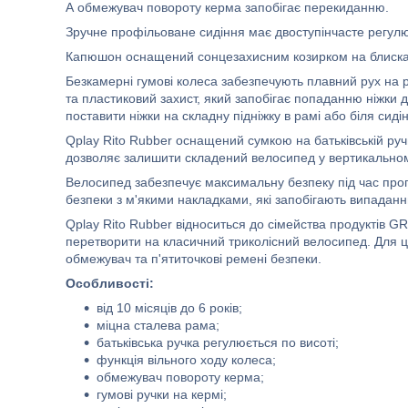
А обмежувач повороту керма запобігає перекиданню.
Зручне профільоване сидіння має двоступінчасте регулю
Капюшон оснащений сонцезахисним козирком на блискавці
Безкамерні гумові колеса забезпечують плавний рух на р
та пластиковий захист, який запобігає попаданню ніжки 
поставити ніжки на складну підніжку в рамі або біля сид
Qplay Rito Rubber оснащений сумкою на батьківській руч
дозволяє залишити складений велосипед у вертикально
Велосипед забезпечує максимальну безпеку під час про
безпеки з м'якими накладками, які запобігають випадан
Qplay Rito Rubber відноситься до сімейства продуктів 
перетворити на класичний триколісний велосипед. Для ц
обмежувач та п'ятиточкові ремені безпеки.
Особливості:
від 10 місяців до 6 років;
міцна сталева рама;
батьківська ручка регулюється по висоті;
функція вільного ходу колеса;
обмежувач повороту керма;
гумові ручки на кермі;