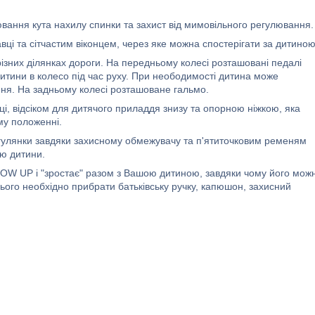
вання кута нахилу спинки та захист від мимовільного регулювання.
 та сітчастим віконцем, через яке можна спостерігати за дитиною
ізних ділянках дороги. На передньому колесі розташовані педалі
дитини в колесо під час руху. При неободимості дитина може
іння. На задньому колесі розташоване гальмо.
ці, відсіком для дитячого приладдя знизу та опорною ніжкою, яка
му положенні.
гулянки завдяки захисному обмежувачу та п'ятиточковим ременям
ню дитини.
GROW UP і "зростає" разом з Вашою дитиною, завдяки чому його мож
ього необхідно прибрати батьківську ручку, капюшон, захисний