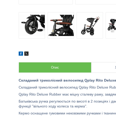
Опис
Складаний триколісний велосипед Qplay Rito Delux
Складаний триколісний велосипед Qplay Rito Deluxe Rub
Qplay Rito Deluxe Rubber має міцну сталеву раму, завдя
Батьківська ручка регулюється по висоті в 2 позиціях і
функції "вільного ходу колеса та керма".
Кермо оснащене гумовими нековзкими ручками і тканинно