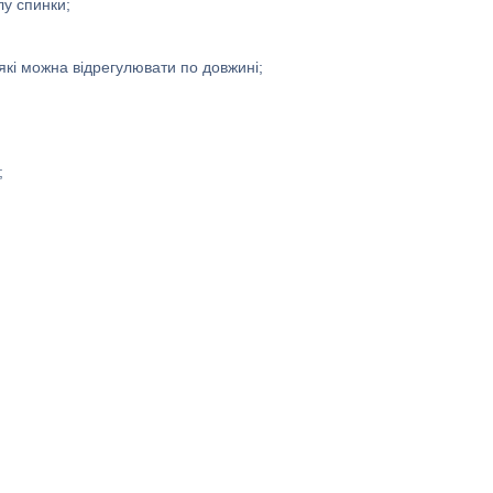
лу спинки;
які можна відрегулювати по довжині;
;