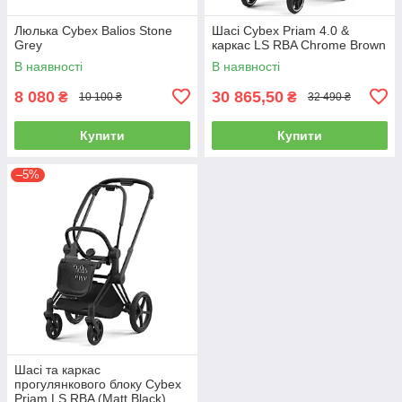
Люлька Cybex Balios Stone
Шасі Cybex Priam 4.0 &
Grey
каркас LS RBA Сhrome Brown
В наявності
В наявності
8 080
30 865,50
₴
₴
10 100 ₴
32 490 ₴
Купити
Купити
–5%
Шасі та каркас
прогулянкового блоку Cybex
Priam LS RBA (Matt Black)