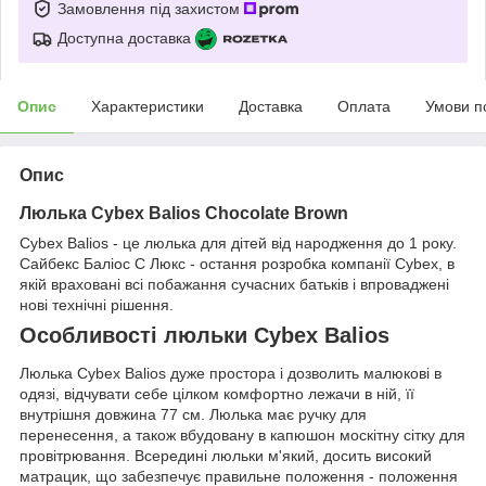
Замовлення під захистом
Доступна доставка
Опис
Характеристики
Доставка
Оплата
Умови п
Опис
Люлька Cybex Balios C
hocolate Brown
Cybex Balios - це люлька для дітей від народження до 1 року.
Сайбекс Баліос С Люкс - остання розробка компанії Cybex, в
якій враховані всі побажання сучасних батьків і впроваджені
нові технічні рішення.
Особливості люльки Cybex Balios
Люлька Cybex Balios дуже простора і дозволить малюкові в
одязі, відчувати себе цілком комфортно лежачи в ній, її
внутрішня довжина 77 см. Люлька має ручку для
перенесення, а також вбудовану в капюшон москітну сітку для
провітрювання. Всередині люльки м'який, досить високий
матрацик, що забезпечує правильне положення - положення