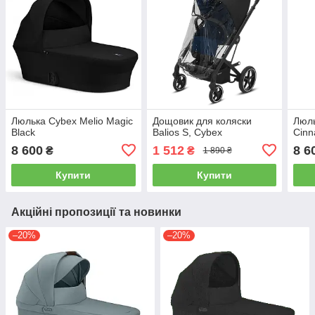
Люлька Cybex Melio Magic
Дощовик для коляски
Люль
Black
Balios S, Cybex
Cinn
8 600
1 512
8 6
₴
₴
1 890 ₴
Купити
Купити
Акційні пропозиції та новинки
–20%
–20%