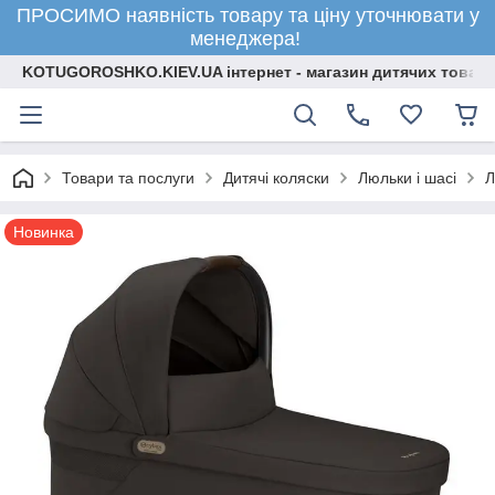
ПРОСИМО наявність товару та ціну уточнювати у
менеджера!
KOTUGOROSHKO.KIEV.UA інтернет - магазин дитячих товарі
Товари та послуги
Дитячі коляски
Люльки і шасі
Л
Новинка