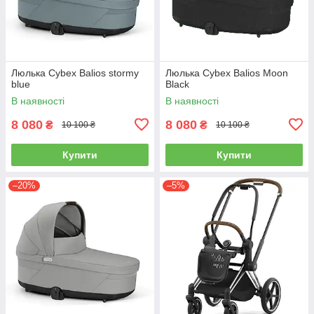
Люлька Cybex Balios stormy
Люлька Cybex Balios Moon
blue
Black
В наявності
В наявності
8 080
8 080
₴
₴
10 100 ₴
10 100 ₴
Купити
Купити
–20%
–5%