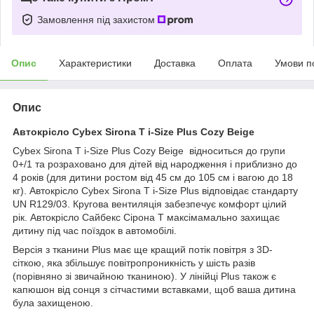
Замовлення під захистом
Опис
Характеристики
Доставка
Оплата
Умови п
Опис
Автокрісло Cybex Sirona T i-Size Plus Cozy Beige
Cybex Sirona T i-Size Plus Cozy Beige
відноситься до групи
0+/1 та розраховано для дітей від народження і приблизно до
4 років (для дитини ростом від 45 см до 105 см і вагою до 18
кг). Автокрісло Cybex Sirona T i-Size Plus відповідає стандарту
UN R129/03. Кругова вентиляція забезпечує комфорт цілий
рік. Автокрісло Сайбекс Сірона Т максімамально захищає
дитину під час поїздок в автомобілі.
Версія з тканини Plus має ще кращий потік повітря з 3D-
сіткою, яка збільшує повітропроникність у шість разів
(порівняно зі звичайною тканиною). У лінійці Plus також є
капюшон від сонця з сітчастими вставками, щоб ваша дитина
була захищеною.