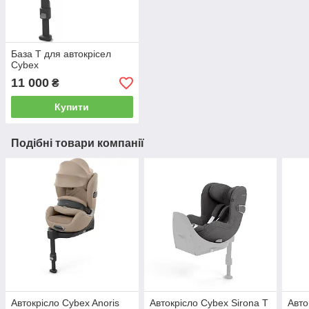
База Т для автокрісел
Cybex
11 000
₴
Купити
Подібні товари компанії
Автокрісло Cybex Anoris
Автокрісло Cybex Sirona T
Авто