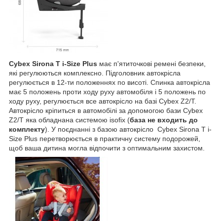
Cybex Sirona T i-Size Plus
має п'ятиточкові ремені безпеки,
які регулюються комплексно. Підголовник автокрісла
регулюється в 12-ти положеннях по висоті. Спинка автокрісла
має 5 положень проти ходу руху автомобіля і 5 положень по
ходу руху, регулюється все автокрісло на базі Cybex Z2/T.
Автокрісло кріпиться в автомобілі за допомогою бази Cybex
Z2/T яка обладнана системою isofix (
база не входить до
комплекту
). У поєднанні з базою автокрісло Cybex Sirona T i-
Size Plus перетворюється в практичну систему подорожей,
щоб ваша дитина могла відпочити з оптимальним захистом.