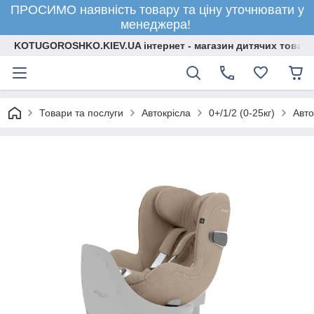
ПРОСИМО наявність товару та ціну уточнювати у
менеджера!
KOTUGOROSHKO.KIEV.UA інтернет - магазин дитячих товарі
Товари та послуги
Автокрісла
0+/1/2 (0-25кг)
Авто