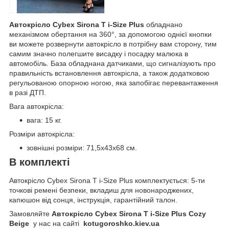
Автокрісло Cybex Sirona T i-Size Plus
обладнано
механізмом обертання на 360°, за допомогою однієї кнопки
ви можете розвернути автокрісло в потрібну вам сторону, тим
самим значно полегшите висадку і посадку малюка в
автомобіль. База обладнана датчиками, що сигналізують про
правильність встановлення автокрісла, а також додатковою
регульованою опорною ногою, яка запобігає перевантаження
в разі ДТП.
Вага автокрісла:
вага: 15 кг.
Розміри автокрісла:
зовнішні розміри: 71,5х43х68 см.
В комплекті
Автокрісло Cybex Sirona T i-Size Plus комплектується: 5-ти
точкові ремені безпеки, вкладиш для новонароджених,
капюшон від сонця, інструкція, гарантійний талон.
Замовляйте
Автокрісло Cybex Sirona T i-Size Plus Cozy
Beige
у нас на сайті
kotugoroshko
.
kiev
.
ua