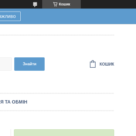
Кошик
ажливо
Знайти
КОШИК
Я ТА ОБМІН