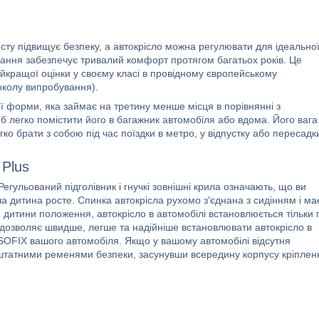
сту підвищує безпеку, а автокрісло можна регулювати для ідеально
дання забезпечує тривалий комфорт протягом багатьох років. Це
кращої оцінки у своєму класі в провідному європейському
околу випробування).
ї форми, яка займає на третину менше місця в порівнянні з
б легко помістити його в багажник автомобіля або вдома. Його вага
ко брати з собою під час поїздки в метро, ​​у відпустку або пересадк
 Plus
Регульований підголівник і гнучкі зовнішні крила означають, що ви
ша дитина росте. Спинка автокрісла рухомо з'єднана з сидінням і ма
итини положення, автокрісло в автомобілі встановлюється тільки 
дозволяє швидше, легше та надійніше встановлювати автокрісло в
 ISOFIX вашого автомобіля. Якщо у вашому автомобілі відсутня
ти штатними ременями безпеки, засунувши всередину корпусу кріплен