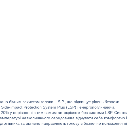
ано бічним захистом голови L.S.P., що підвищує рівень безпеки
 Side-impact Protection System Plus (LSP) і енергопоглинаюча
а 20% у порівнянні з тим самим автокріслом без системи LSP. Систе
й температурі навколишнього середовища відчувати себе комфортно і
ідголівника та активно направляють голову в безпечне положення п