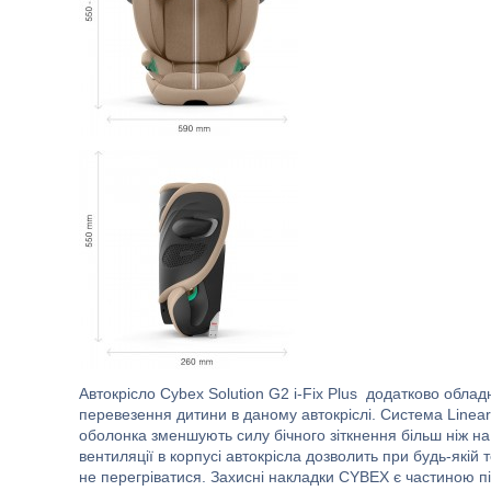
Автокрісло Cybex Solution G2 i-Fix Plus
додатково обладн
перевезення дитини в даному автокріслі. Система Linear
оболонка зменшують силу бічного зіткнення більш ніж н
вентиляції в корпусі автокрісла дозволить при будь-які
не перегріватися. Захисні накладки CYBEX є частиною п