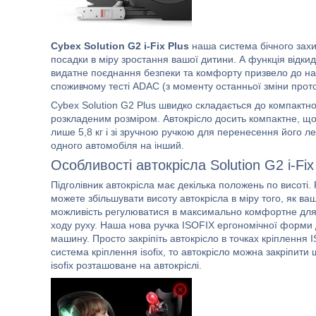
Cybex Solution G2 i-Fix Plus
наша система бічного захи
посадки в міру зростання вашої дитини. А функція відки
видатне поєднання безпеки та комфорту призвело до най
споживчому тесті ADAC (з моменту останньої зміни прот
Cybex Solution G2 Plus швидко складається до компактно
розкладеним розміром. Автокрісло досить компактне, що
лише 5,8 кг і зі зручною ручкою для перенесення його лег
одного автомобіля на інший.
Особливості автокрісла Solution G2 i-Fix
Підголівник автокрісла має декілька положень по висоті. 
можете збільшувати висоту автокрісла в міру того, як ва
можливість регулюватися в максимально комфортне для д
ходу руху. Наша нова ручка ISOFIX ергономічної форми 
машину. Просто закріпіть автокрісло в точках кріплення
система кріплення isofix, то автокрісло можна закріпи
isofix розташоване на автокріслі.