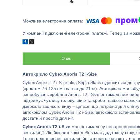
У компанії підключені електронні платежі. Тепер ви мож
Опис
Автокрісло Cybex Anoris T2 i-Size
Cybex Anoris T2 i-Size plus Sepia Black відноситься до гру
(зростом 76-125 см і вагою до 21 кг). Автокрісло має вб
випробувань зробили Anoris T2 i-Size оптимальним вибор
підтримує чутливу голову, шию та хребет вашого малюка
дзеркало заднього виду – це все, що потрібно для спілк
автокріслом Cybex Anoris T2 i-Size, автокрісло встанов
достатній простір для ніг.
Cybex Anoris T2 i-Size
має оптимальну повітропроникніс
вентиляції. Лінійка автокрісел Plus має додаткову сітку, я
Точно розташовані вентиляційні отвори означають, що пов