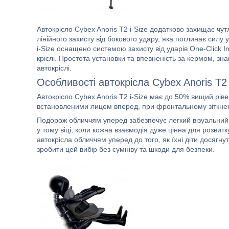
Автокрісло Cybex Anoris T2 i-Size додатково захищає ч
лінійного захисту від бокового удару, яка поглинає силу
i-Size оснащено системою захисту від ударів One-Click 
кріслі. Простота установки та впевненість за кермом, 
автокріслі.
Особливості автокрісла Cybex Anoris T2 
Автокрісло Cybex Anoris T2 i-Size має до 50% вищий рів
встановленими лицем вперед, при фронтальному зіткнен
Подорож обличчям уперед забезпечує легкий візуальний 
у тому віці, коли кожна взаємодія дуже цінна для розвит
автокрісла обличчям уперед до того, як їхні діти досягну
зробити цей вибір без сумніву та шкоди для безпеки.