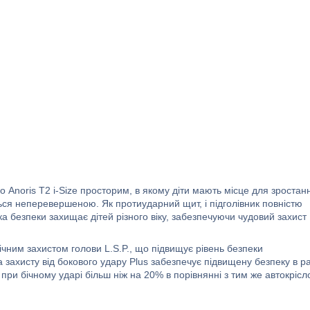
о Anoris T2 i-Size просторим, в якому діти мають місце для зростан
ься неперевершеною. Як протиударний щит, і підголівник повністю
 безпеки захищає дітей різного віку, забезпечуючи чудовий захист
ічним захистом голови L.S.P., що підвищує рівень безпеки
 захисту від бокового удару Plus забезпечує підвищену безпеку в ра
 при бічному ударі більш ніж на 20% в порівнянні з тим же автокріс