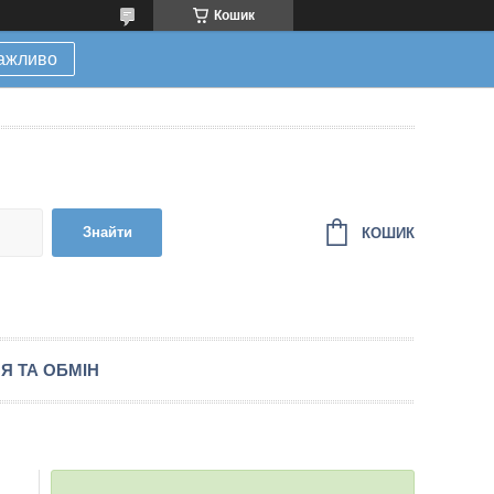
Кошик
ажливо
Знайти
КОШИК
Я ТА ОБМІН