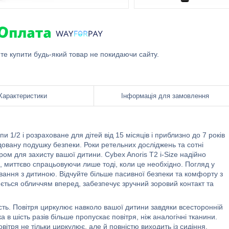
ете купити будь-який товар не покидаючи сайту.
Характеристики
Інформація для замовлення
пи 1/2 і розраховане для дітей від 15 місяців і приблизно до 7 років
удовану подушку безпеки. Роки ретельних досліджень та сотні
ом для захисту вашої дитини. Cybex Anoris T2 i-Size надійно
, миттєво спрацьовуючи лише тоді, коли це необхідно. Погляд у
ування з дитиною. Відчуйте більше пасивної безпеки та комфорту з
люється обличчям вперед, забезпечує зручний зоровий контакт та
ть. Повітря циркулює навколо вашої дитини завдяки всесторонній
ка в шість разів більше пропускає повітря, ніж аналогічні тканини.
ітря не тільки циркулює, але й повністю виходить із сидіння,