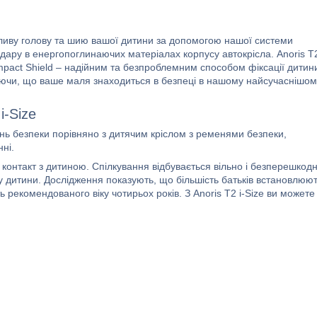
утливу голову та шию вашої дитини за допомогою нашої системи
 удару в енергопоглинаючих матеріалах корпусу автокрісла. Anoris T
Impact Shield – надійним та безпроблемним способом фіксації дитин
знаючи, що ваше маля знаходиться в безпеці в нашому найсучаснішо
i-Size
ень безпеки порівняно з дитячим кріслом з ременями безпеки,
ні.
контакт з дитиною. Спілкування відбувається вільно і безперешкодн
ку дитини. Дослідження показують, що більшість батьків встановлюю
ть рекомендованого віку чотирьох років. З Anoris T2 i-Size ви можете