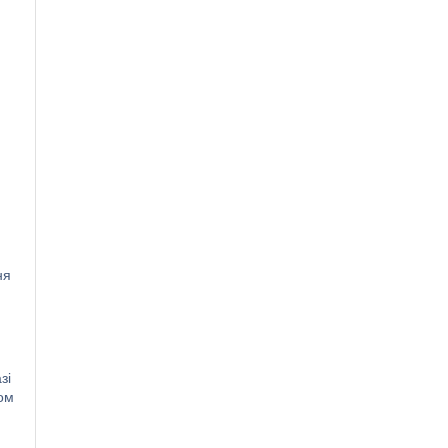
ня
зі
лом