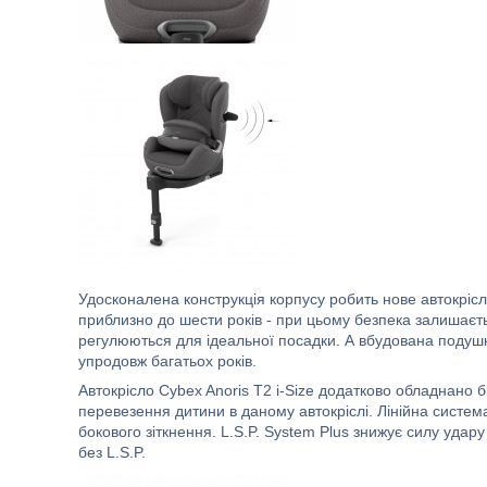
Удосконалена конструкція корпусу робить нове автокрісл
приблизно до шести років - при цьому безпека залишаєт
регулюються для ідеальної посадки. А вбудована подушка
упродовж багатьох років.
Автокрісло Cybex Anoris T2 i-Size додатково обладнано б
перевезення дитини в даному автокріслі. Лінійна система
бокового зіткнення. L.S.P. System Plus знижує силу удару
без L.S.P.