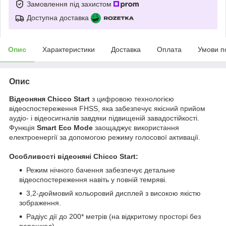
Замовлення під захистом
Доступна доставка
Опис
Характеристики
Доставка
Оплата
Умови п
Опис
Відеоняня Chicco Start
з цифровою технологією
відеоспостереження FHSS, яка забезпечує якісний прийом
аудіо- і відеосигналів завдяки підвищеній завадостійкості.
Функція
Smart Eco Mode
заощаджує використання
електроенергії за допомогою режиму голосової активації.
Особливості відеоняні Chicco Start:
Режим нічного бачення забезпечує детальне
відеоспостереження навіть у повній темряві.
3,2-дюймовий кольоровий дисплей з високою якістю
зображення.
Радіус дії до 200* метрів (на відкритому просторі без
перешкод).