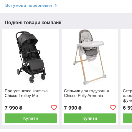
Всі умови повернення
Подібні товари компанії
Прогулянкова коляска
Стільчик для годування
Стер
Chicco Trolley Me
Chicco Polly Armonia
елек
функ
(073
7 990
7 990
6 5
₴
₴
Купити
Купити