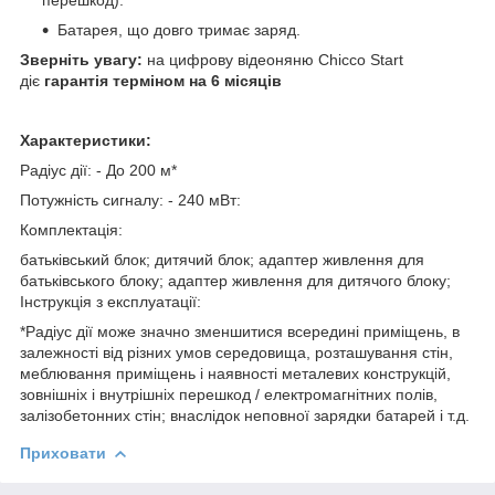
Батарея, що довго тримає заряд.
Зверніть увагу:
на цифрову відеоняню Chicco Start
діє
гарантія терміном на 6 місяців
Характеристики:
Радіус дії: - До 200 м*
Потужність сигналу: - 240 мВт:
Комплектація:
батьківський блок; дитячий блок; адаптер живлення для
батьківського блоку; адаптер живлення для дитячого блоку;
Інструкція з експлуатації:
*Радіус дії може значно зменшитися всередині приміщень, в
залежності від різних умов середовища, розташування стін,
меблювання приміщень і наявності металевих конструкцій,
зовнішніх і внутрішніх перешкод / електромагнітних полів,
залізобетонних стін; внаслідок неповної зарядки батарей і т.д.
Приховати