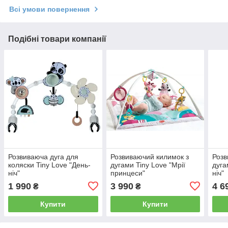
Всі умови повернення
Подібні товари компанії
Розвиваюча дуга для
Розвиваючий килимок з
Розв
коляски Tiny Love "День-
дугами Tiny Love "Мрії
дуга
ніч"
принцеси"
ніч"
1 990
3 990
4 6
₴
₴
Купити
Купити