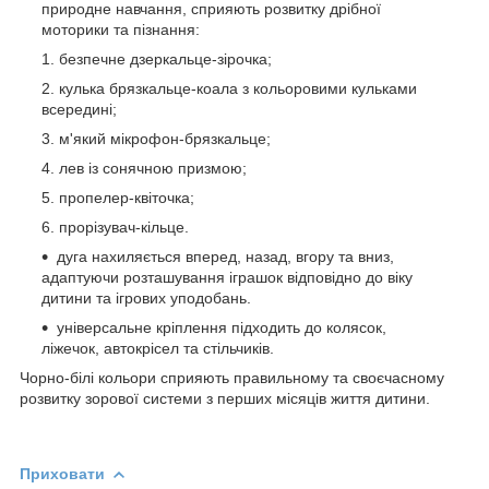
природне навчання, сприяють розвитку дрібної
моторики та пізнання:
безпечне дзеркальце-зірочка;
кулька брязкальце-коала з кольоровими кульками
всередині;
м'який мікрофон-брязкальце;
лев із сонячною призмою;
пропелер-квіточка;
прорізувач-кільце.
дуга нахиляється вперед, назад, вгору та вниз,
адаптуючи розташування іграшок відповідно до віку
дитини та ігрових уподобань.
універсальне кріплення підходить до колясок,
ліжечок, автокрісел та стільчиків.
Чорно-білі кольори сприяють правильному та своєчасному
розвитку зорової системи з перших місяців життя дитини.
Приховати