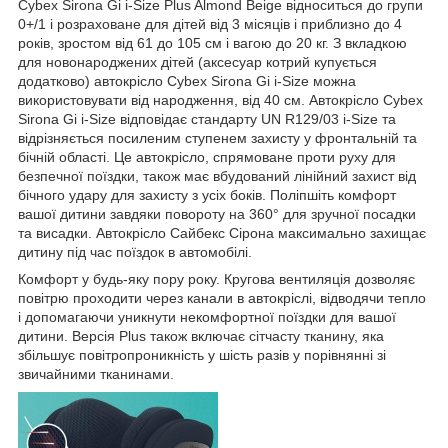
Cybex Sirona Gi i-Size Plus Almond Beige відноситься до групи
0+/1 і розраховане для дітей від 3 місяців і приблизно до 4
років, зростом від 61 до 105 см і вагою до 20 кг. З вкладкою
для новонароджених дітей (аксесуар котрий купується
додатково) автокрісло Cybex Sirona Gi i-Size можна
використовувати від народження, від 40 см. Автокрісло Cybex
Sirona Gi i-Size відповідає стандарту UN R129/03 i-Size та
відрізняється посиленим ступенем захисту у фронтальній та
бічній області. Це автокрісло, спрямоване проти руху для
безпечної поїздки, також має вбудований лінійний захист від
бічного удару для захисту з усіх боків. Поліпшіть комфорт
вашої дитини завдяки повороту на 360° для зручної посадки
та висадки. Автокрісло Сайбекс Сірона максимально захищає
дитину під час поїздок в автомобілі.
Комфорт у будь-яку пору року. Кругова вентиляція дозволяє
повітрю проходити через канали в автокріслі, відводячи тепло
і допомагаючи уникнути некомфортної поїздки для вашої
дитини. Версія Plus також включає сітчасту тканину, яка
збільшує повітропроникність у шість разів у порівнянні зі
звичайними тканинами.