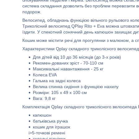
блокуванням педалей і керма. Велосипед можна скласти
система складання дозволить без проблем перевозити ве
подорож.
Велосипед, обладнань функцією вільного рульового колес
Триколісний велосипед QPlay Rito + Eva можна штовхати
їздити. У спекотний сонячний день капюшон захищає дити
Кошик може містити речі для прогулянки з малюком, а с
Характеристики Qplay складного триколісного велосипед
Для дітей від 10 до 36 місяців (до 3-х років)
Рекомен-дованих зріст - 70-110 см
Максимальні навантаження - 25 кг
Колеса EVA
Гальма на задні колеса
Велика спинка сидіння з функцією нахилу
Розміри: 105 х 49 х 100 см
Вага: 9,8 кг
Комплектація Qplay складного триколісного велосипеда R
капюшон
батьківська ручка
кошик для іграшок
i>5-точкові ремені
складні підніжки