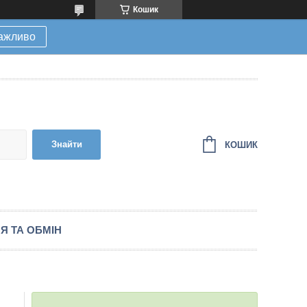
Кошик
ажливо
Знайти
КОШИК
Я ТА ОБМІН