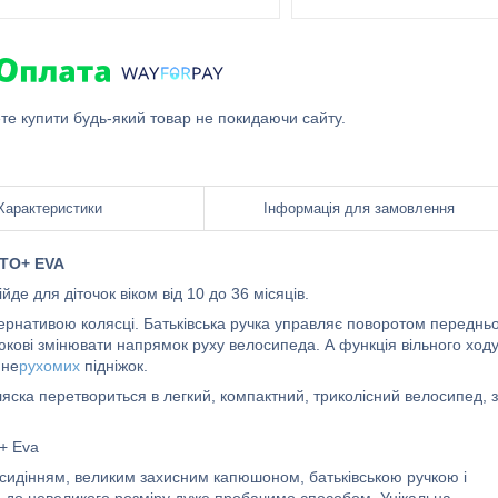
ете купити будь-який товар не покидаючи сайту.
Характеристики
Інформація для замовлення
ITO+ EVA
де для діточок віком від 10 до 36 місяців.
ернативою колясці. Батьківська ручка управляє поворотом переднь
юкові змінювати напрямок руху велосипеда. А функція вільного ход
 не
рухомих
підніжок.
Коляска перетвориться в легкий, компактний, триколісний велосипед, з
 + Eva
сидінням, великим захисним капюшоном, батьківською ручкою і