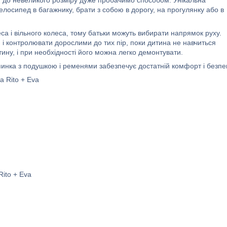
 до невеликого розміру дуже пробачимо способом. Унікальна
лосипед в багажнику, брати з собою в дорогу, на прогулянку або в
а і вільного колеса, тому батьки можуть вибирати напрямок руху.
 і контролювати дорослими до тих пір, поки дитина не навчиться
ну, і при необхідності його можна легко демонтувати.
пинка з подушкою і ременями забезпечує достатній комфорт і безпе
а Rito + Eva
ito + Eva