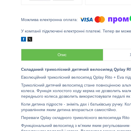
У компанії підключені електронні платежі. Тепер ви мож
Опис
Складаний триколісний дитячий велосипед Qplay R
Еволюційний триколісний велосипед Qplay Rito + Eva підій
Триколісний дитячий велосипед стане повноцінною альт
колеса. Функція холостого ходу керма не дозволить мал
переднього колеса дозволить використовувати педалі як
Коли дитина підросте - зніміть дах і батьківську ручку. 
управлінням яким дитина впорається самостійно.
Переваги Qplay складного триколісного велосипеда Rito
Функціональний велосипед з м'яким яким регульованим 